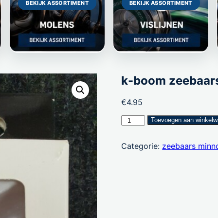
BEKIJK ASSORTIMENT
BEKIJK ASSORTIMENT
k-boom zeebaar
€
4.95
k-
Toevoegen aan winkel
boom
zeebaars
Categorie:
zeebaars minn
minnows
aantal