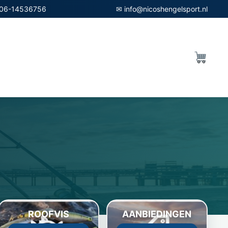
06-14536756
✉ info@nicoshengelsport.nl
ROOFVIS
AANBIEDINGEN