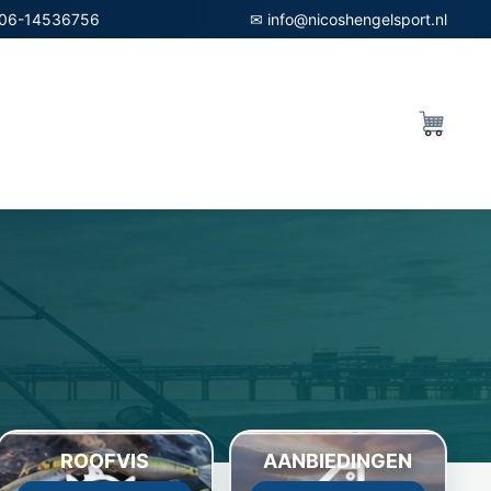
06-14536756
✉ info@nicoshengelsport.nl
ROOFVIS
AANBIEDINGEN