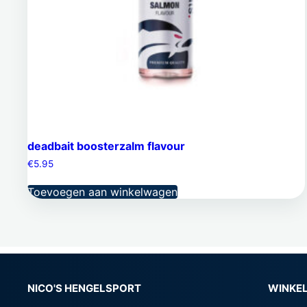
deadbait boosterzalm flavour
€
5.95
Toevoegen aan winkelwagen
NICO'S HENGELSPORT
WINKEL