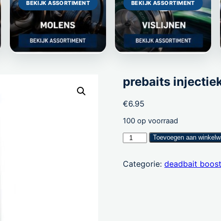
BEKIJK ASSORTIMENT
BEKIJK ASSORTIMENT
prebaits injectiek
€
6.95
100 op voorraad
prebaits
Toevoegen aan winkel
injectiekit
aantal
Categorie:
deadbait boost