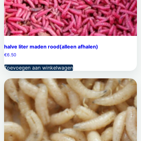
halve liter maden rood(alleen afhalen)
€
6.50
Toevoegen aan winkelwagen