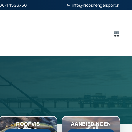
06-14536756
✉ info@nicoshengelsport.nl
ROOFVIS
AANBIEDINGEN