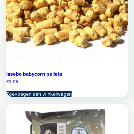
lasebo babycorn pellets
€
3.95
Toevoegen aan winkelwagen